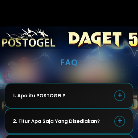
permainan tebak angka dengan pasaran togel terlengkap dan
layanan 24 jam.
FAQ
1. Apa itu POSTOGEL?
POSTOGEL dikenal sebagai situs hiburan tebak
2. Fitur Apa Saja Yang Disediakan?
nomor/toto togel online dengan pasaran
seperti Hongkong, Singapore, Sidney dan