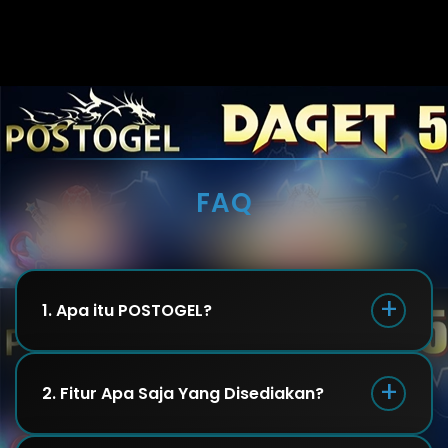
permainan tebak angka dengan pasaran togel terlengkap dan
layanan 24 jam.
FAQ
1. Apa itu POSTOGEL?
POSTOGEL dikenal sebagai situs hiburan tebak
2. Fitur Apa Saja Yang Disediakan?
nomor/toto togel online dengan pasaran
seperti Hongkong, Singapore, Sidney dan