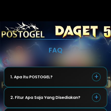
permainan tebak angka dengan pasaran togel terlengkap dan
layanan 24 jam.
FAQ
1. Apa itu POSTOGEL?
POSTOGEL dikenal sebagai situs hiburan tebak
2. Fitur Apa Saja Yang Disediakan?
nomor/toto togel online dengan pasaran
seperti Hongkong, Singapore, Sidney dan